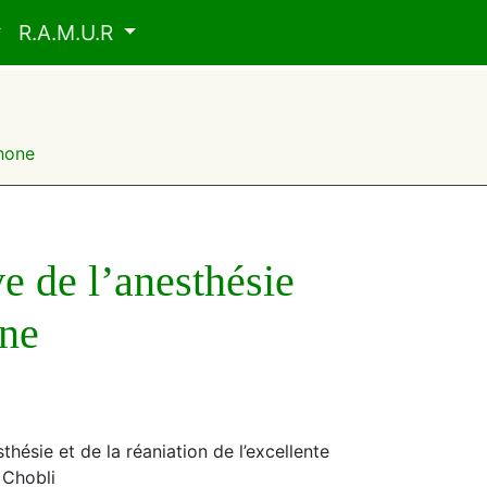
R.A.M.U.R
phone
ve de l’anesthésie
ine
sthésie et de la réaniation de l’excellente
 Chobli