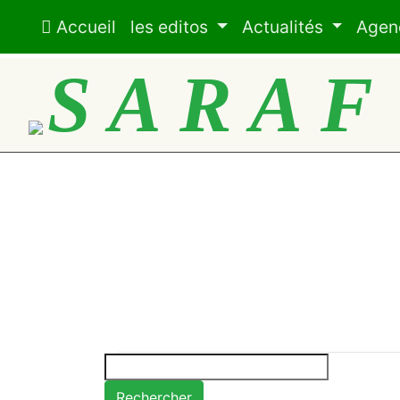
Accueil
les editos
Actualités
Age
SARA
Rechercher