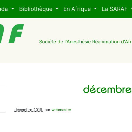
nda
Bibliothèque
En Afrique
La SARAF
AF
Société de l'Anesthésie Réanimation d'A
décembre
décembre 2016
, par
webmaster