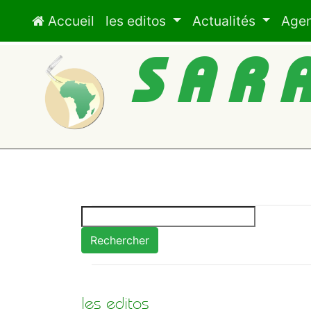
Accueil
les editos
Actualités
Age
SAR
Rechercher
les editos