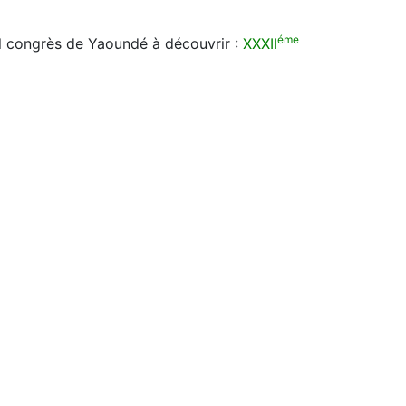
éme
al congrès de Yaoundé à découvrir :
XXXII