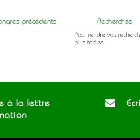
ongrès précédents
Recherches
Pour rendre vos recherc
plus faciles
 à la lettre
Ecri
rmation