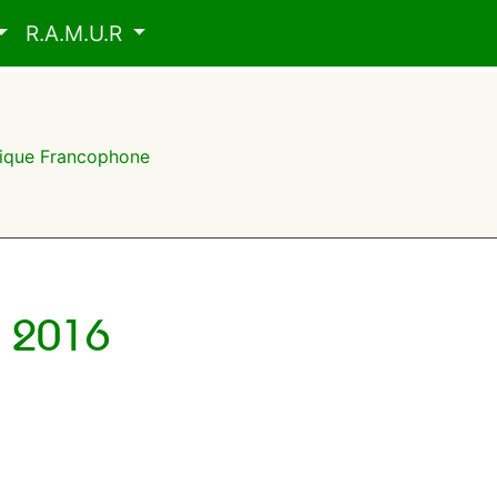
R.A.M.U.R
frique Francophone
 2016