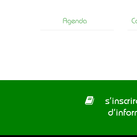
Agenda
C
s’inscrire
d’info