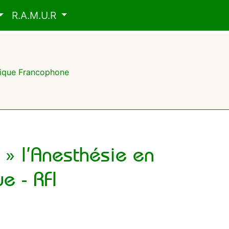
R.A.M.U.R
frique Francophone
 » l’Anesthésie en
ue - RFI