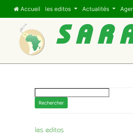
Accueil
les editos
Actualités
Age
SAR
Rechercher
les editos