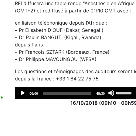
RFI diffusera une table ronde "Anesthésie en Afrique
(GMT+2) et rediffusé à partir de 01h10 GMT avec :
en liaison téléphonique depuis l’Afrique :
–
Pr Elisabeth DIOUF (Dakar, Senegal )
–
Dr Paulin BANGUTI (Kigali, Rwanda)
depuis Paris
–
Pr Francois SZTARK (Bordeaux, France)
–
Dr Philippe MAVOUNGOU (WFSA)
Les questions et témoignages des auditeurs seront l
depuis la france : +33 1 84 22 75 75
Audio
Use
Current
Total
00:00
48:30
 RFI
time
duration
Player
Up/Dow
16/10/2018 (09h10 - 09h59 
Arrow
keys
to
increase
or