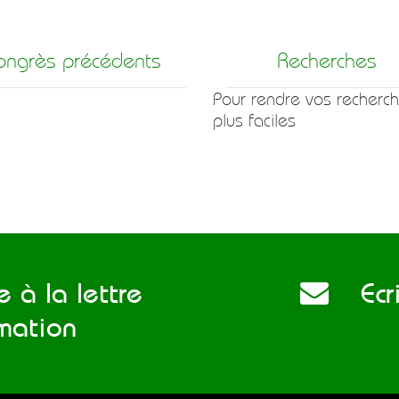
ongrès précédents
Recherches
Pour rendre vos recherc
plus faciles
 à la lettre
Ecri
rmation