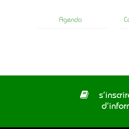
Agenda
C
s’inscrire
d’info