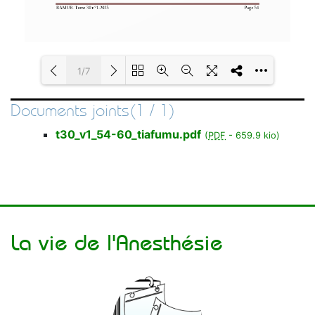
1/7
Documents joints(1 / 1)
Loading PDF 100% ...
t30_v1_54-60_tiafumu.pdf
(
PDF
-
659.9 kio
)
La vie de l'Anesthésie