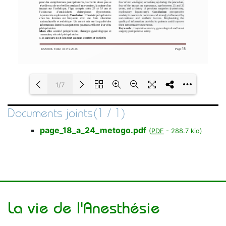
1/7
Documents joints(1 / 1)
Loading PDF 100% ...
page_18_a_24_metogo.pdf
(
PDF
-
288.7 kio
)
La vie de l'Anesthésie