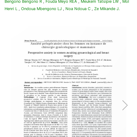
Bengono Bengono R
,
Fouda Meyo REA
,
Meukem Tatsipie LW
,
Mol
Henri L
,
Ondoua Mbengono LJ
,
Noa Ndoua C
,
Ze Mikande J.