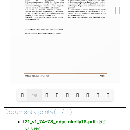
1/5
Documents joints(1 / 1)
Loading PDF 100% ...
t21_v1_74-78_edjo-nkelly16.pdf
(
PDF
-
163.6 kio
)