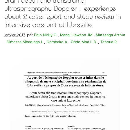
Brain death and transcranial
ultrasonography Doppler : experience
about 2 case report and study review in
intensive care unit at Libreville
janvier 2017
, par
Edjo Nkilly G
,
Mandji Lawson JM
,
Matsanga Arthur
,
Dimessa Mbadinga L
,
Gombako A
,
Ondo Mba L.B.
,
Tchoua R