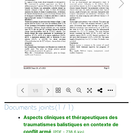
1/5
Documents joints(1 / 1)
Loading PDF 100% ...
Aspects cliniques et thérapeutiques des
traumatismes balistiques en contexte de
conflit armé
(
PDF
-
738.6 kio
)