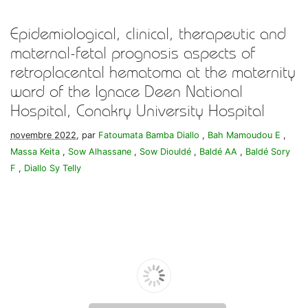
Epidemiological, clinical, therapeutic and
maternal-fetal prognosis aspects of
retroplacental hematoma at the maternity
ward of the Ignace Deen National
Hospital, Conakry University Hospital
novembre 2022
, par
Fatoumata Bamba Diallo
,
Bah Mamoudou E
,
Massa Keita
,
Sow Alhassane
,
Sow Diouldé
,
Baldé AA
,
Baldé Sory
F
,
Diallo Sy Telly