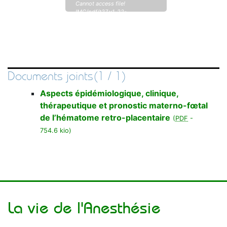
Cannot access file!
IMG/pdf/t27_v1_22-
28_bamba.pdf
Documents joints(1 / 1)
Aspects épidémiologique, clinique,
thérapeutique et pronostic materno-fœtal
de l’hématome retro-placentaire
(
PDF
-
754.6 kio
)
La vie de l'Anesthésie