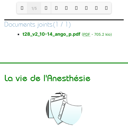
1/5
Documents joints(1 / 1)
Loading PDF 100% ...
t28_v2_10-14_ango_p.pdf
(
PDF
-
705.2 kio
)
La vie de l'Anesthésie