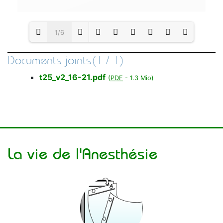
1/6
Documents joints(1 / 1)
Loading PDF 74% ...
t25_v2_16-21.pdf
(
PDF
-
1.3 Mio
)
La vie de l'Anesthésie