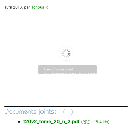
avril 2016
, par
Tchoua R
Cannot access file!
IMG/pdf/t20v2_tome_20_n_2.pdf
Documents joints(1 / 1)
t20v2_tome_20_n_2.pdf
(
PDF
-
18.4 kio
)