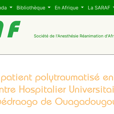
nda
Bibliothèque
En Afrique
La SARAF
AF
Société de l'Anesthésie Réanimation d'A
 patient polytraumatisé e
ntre Hospitalier Universita
édraogo de Ouagadougou 