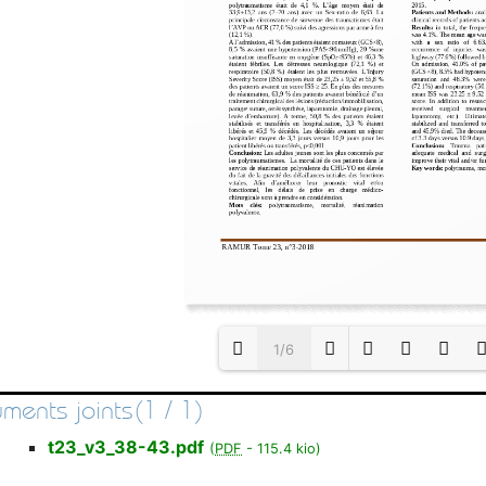
1/6
ments joints(1 / 1)
Loading PDF 100% ...
t23_v3_38-43.pdf
(
PDF
-
115.4 kio
)