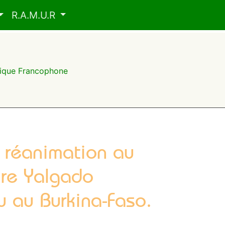
R.A.M.U.R
frique Francophone
n réanimation au
ire Yalgado
au Burkina-Faso.