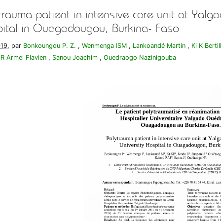
trauma patient in intensive care unit at Yal
ital in Ouagadougou, Burkina- Faso
019
, par
Bonkoungou P. Z.
,
Wenmenga ISM
,
Lankoandé Martin
,
Ki K Bertil
R Armel Flavien
,
Sanou Joachim
,
Ouedraogo Nazinigouba