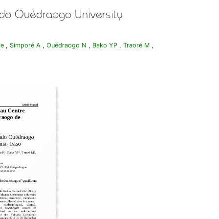
gado Ouédraogo University
le
,
Simporé A
,
Ouédraogo N
,
Bako YP
,
Traoré M
,