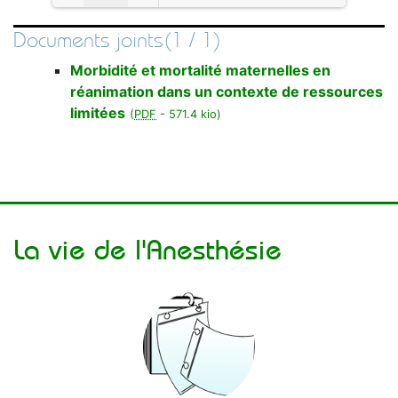
Documents joints(1 / 1)
Loading PDF 100% ...
Morbidité et mortalité maternelles en
réanimation dans un contexte de ressources
limitées
(
PDF
-
571.4 kio
)
La vie de l'Anesthésie