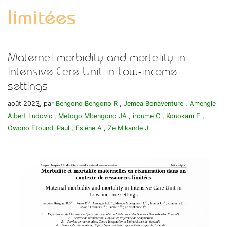
limitées
Maternal morbidity and mortality in
Intensive Care Unit in Low-income
settings
août 2023
, par
Bengono Bengono R
,
Jemea Bonaventure
,
Amengle
Albert Ludovic
,
Metogo Mbengono JA
,
iroume C
,
Kouokam E
,
Owono Etoundi Paul
,
Esiéne A
,
Ze Mikande J.