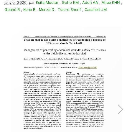
janvier 2026
, par
Keita Moctar
,
Goho KM
,
Adon AA
,
Ahue KHN
,
Gbahé R
,
Kone B
,
Menza D
,
Traore Sherif
,
Casanelli JM