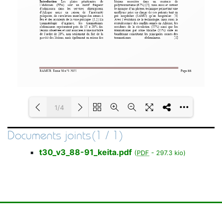
1/4
Documents joints(1 / 1)
Loading PDF 100% ...
t30_v3_88-91_keita.pdf
(
PDF
-
297.3 kio
)