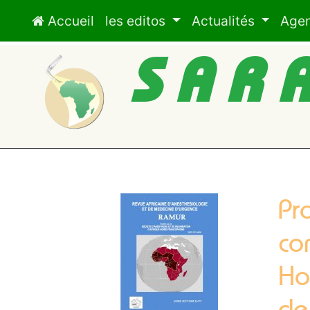
Accueil
les editos
Actualités
Age
SAR
Pr
co
Ho
de