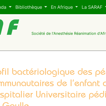
nda
Bibliothèque
En Afrique
La SARAF
AF
Société de l'Anesthésie Réanimation d'A
ofil bactériologique des pé
mmunautaires de l’enfant 
spitalier Universitaire péd
 Gaulle