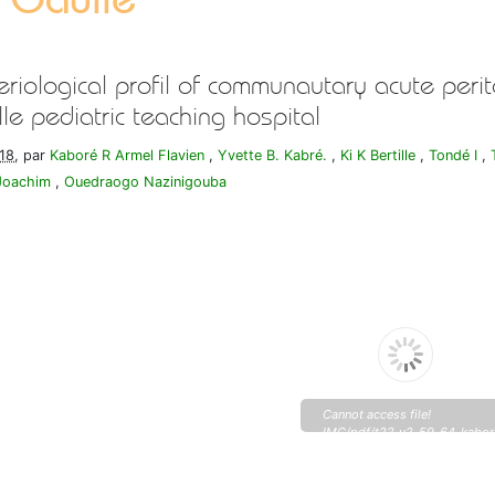
eriological profil of communautary acute perit
le pediatric teaching hospital
018
, par
Kaboré R Armel Flavien
,
Yvette B. Kabré.
,
Ki K Bertille
,
Tondé I
,
Joachim
,
Ouedraogo Nazinigouba
Cannot access file!
IMG/pdf/t22_v2_59_64_kabore