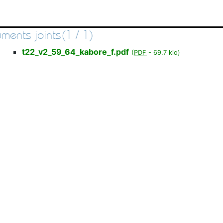
ments joints(1 / 1)
t22_v2_59_64_kabore_f.pdf
(
PDF
-
69.7 kio
)