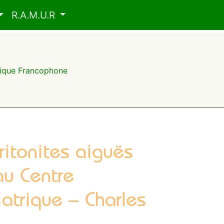
R.A.M.U.R
frique Francophone
ritonites aiguës
au Centre
iatrique – Charles