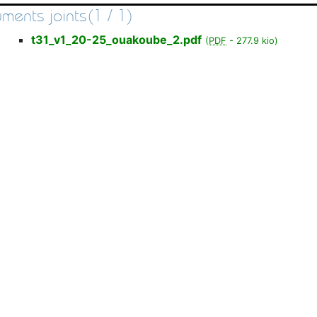
ments joints(1 / 1)
t31_v1_20-25_ouakoube_2.pdf
(
PDF
-
277.9 kio
)