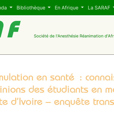
nda
Bibliothèque
En Afrique
La SARAF
AF
Société de l'Anesthésie Réanimation d'A
mulation en santé : conna
inions des étudiants en m
te d’Ivoire – enquête tran