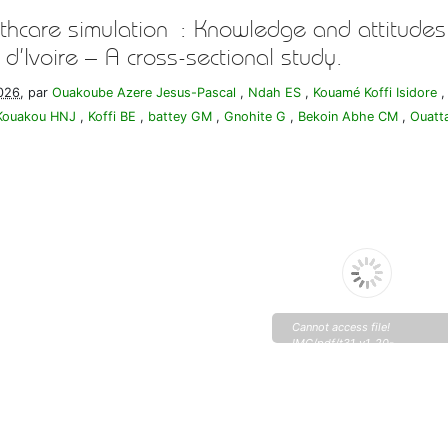
thcare simulation : Knowledge and attitudes 
 d’Ivoire – A cross-sectional study.
026
, par
Ouakoube Azere Jesus-Pascal
,
Ndah ES
,
Kouamé Koffi Isidore
Kouakou HNJ
,
Koffi BE
,
battey GM
,
Gnohite G
,
Bekoin Abhe CM
,
Ouatt
Cannot access file!
IMG/pdf/t31_v1_20-
25_ouakoube_2.pdf