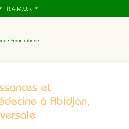
R.A.M.U.R
frique Francophone
issances et
édecine à Abidjan,
sversale