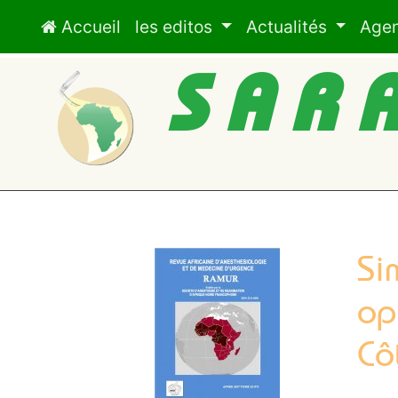
Accueil
les editos
Actualités
Age
SAR
Si
op
Cô