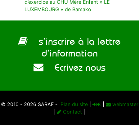
d’exercice au CHU Mère Enfant « LE
LUXEMBOURG » de Bamako
s’inscrire à la lettre
d’information
Ecrivez nous
© 2010 - 2026 SARAF -
Plan du site
|
|
webmaster
|
Contact
|