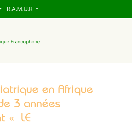
R.A.M.U.R
frique Francophone
iatrique en Afrique
 de 3 années
t « LE