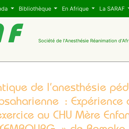
nda
Bibliothèque
En Afrique
La SARAF
AF
Société de l'Anesthésie Réanimation d'A
atique de l’anesthésie péd
bsaharienne : Expérience
exercice au CHU Mère Enfan
XEMBOURG » de Bamako