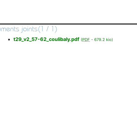
ments joints(1 / 1)
t29_v2_57-62_coulibaly.pdf
(
PDF
-
679.2 kio
)