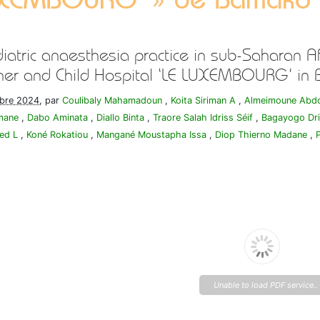
iatric anaesthesia practice in sub-Saharan Af
er and Child Hospital ‘LE LUXEMBOURG’ in
bre 2024
, par
Coulibaly Mahamadoun
,
Koita Siriman A
,
Almeimoune Abd
mane
,
Dabo Aminata
,
Diallo Binta
,
Traore Salah Idriss Séif
,
Bagayogo Dri
ed L
,
Koné Rokatiou
,
Mangané Moustapha Issa
,
Diop Thierno Madane
,
P
Unable to load PDF service..