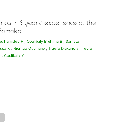
rica : 3 years’ experience at the
 Bamako
oulhamidou H
,
Coulibaly Bréhima B
,
Samate
ssa K
,
Nientao Ousmane
,
Traore Diakaridia
,
Touré
r. Coulibaly Y