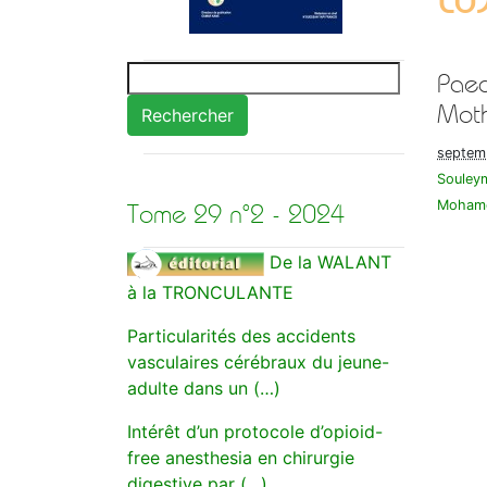
Paed
Moth
Rechercher
septem
Souley
Moham
Tome 29 n°2 - 2024
De la WALANT
à la TRONCULANTE
Particularités des accidents
vasculaires cérébraux du jeune-
adulte dans un (…)
Intérêt d’un protocole d’opioid-
free anesthesia en chirurgie
digestive par (…)