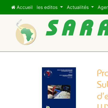
Accueil
les editos
Actualités
Age
SAR
Pr
Su
d’
LU