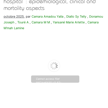
hospital : epidemiological, clinical and
mortality aspects
octobre 2025
, par
Camara Amadou Yalla
,
Diallo Sy Telly
,
Donamou
Joseph
,
Touré A
,
Camara M M
,
Yansané Marie Arlette
,
Camara
M’mah Lamine
Cannot access file!
IMG/pdf/t30_v2_52-
57_camara.pdf