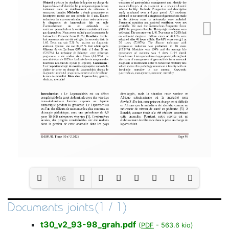
1/6
Documents joints(1 / 1)
Loading PDF 100% ...
t30_v2_93-98_grah.pdf
(
PDF
-
563.6 kio
)