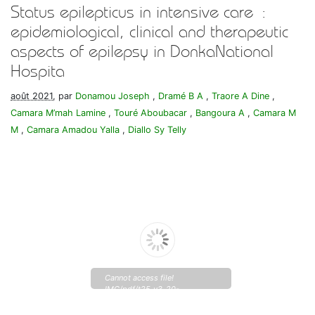
Status epilepticus in intensive care :
epidemiological, clinical and therapeutic
aspects of epilepsy in DonkaNational
Hospita
août 2021
, par
Donamou Joseph
,
Dramé B A
,
Traore A Dine
,
Camara M’mah Lamine
,
Touré Aboubacar
,
Bangoura A
,
Camara M
M
,
Camara Amadou Yalla
,
Diallo Sy Telly
Cannot access file!
IMG/pdf/t25_v3_20-
23_donamou.pdf