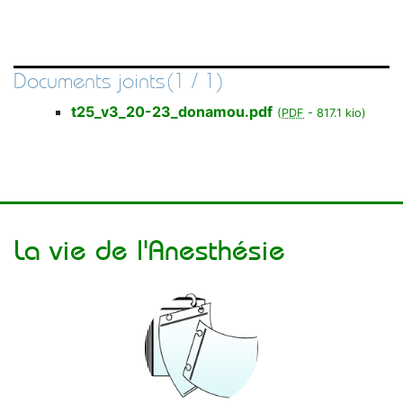
Documents joints(1 / 1)
t25_v3_20-23_donamou.pdf
(
PDF
-
817.1 kio
)
La vie de l'Anesthésie