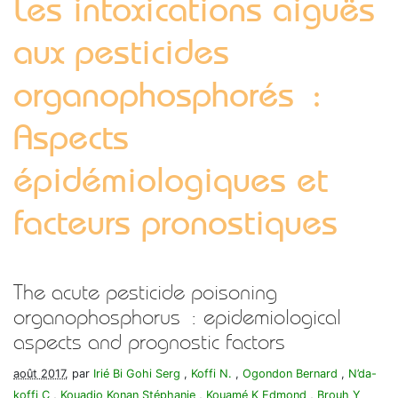
Les intoxications aiguës
aux pesticides
organophosphorés :
Aspects
épidémiologiques et
facteurs pronostiques
The acute pesticide poisoning
organophosphorus : epidemiological
aspects and prognostic factors
août 2017
, par
Irié Bi Gohi Serg
,
Koffi N.
,
Ogondon Bernard
,
N’da-
koffi C
,
Kouadio Konan Stéphanie
,
Kouamé K Edmond
,
Brouh Y