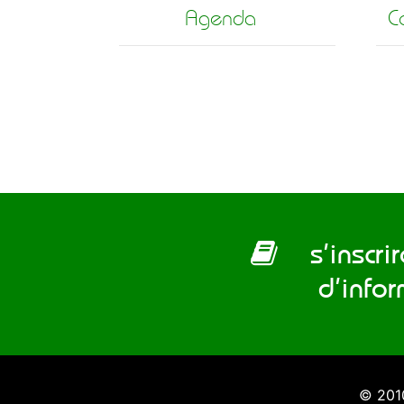
Agenda
C
s’inscrire
d’info
© 201