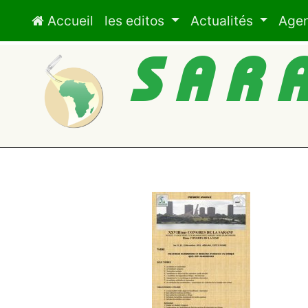
Accueil
les editos
Actualités
Age
SAR