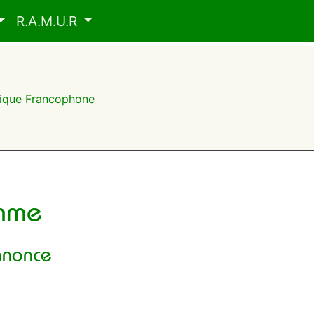
R.A.M.U.R
frique Francophone
mme
nnonce