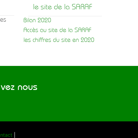
le site de la SARAF
hes
Bilan 2020
Accès au site de la SARAF
les chiffres du site en 2020
vez nous
ntact
|