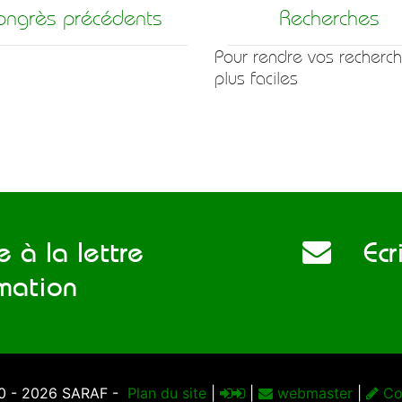
ongrès précédents
Recherches
Pour rendre vos recherc
plus faciles
 à la lettre
Ecri
rmation
0 - 2026 SARAF -
Plan du site
|
|
webmaster
|
Co