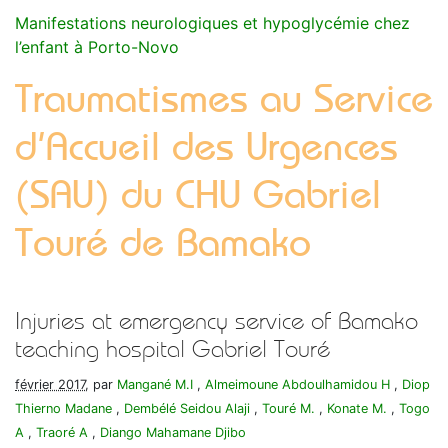
Manifestations neurologiques et hypoglycémie chez
l’enfant à Porto-Novo
Traumatismes au Service
d’Accueil des Urgences
(SAU) du CHU Gabriel
Touré de Bamako
Injuries at emergency service of Bamako
teaching hospital Gabriel Touré
février 2017
, par
Mangané M.I
,
Almeimoune Abdoulhamidou H
,
Diop
Thierno Madane
,
Dembélé Seidou Alaji
,
Touré M.
,
Konate M.
,
Togo
A
,
Traoré A
,
Diango Mahamane Djibo