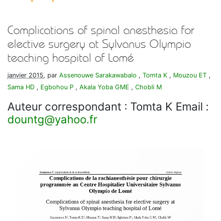
Complications of spinal anesthesia for
elective surgery at Sylvanus Olympio
teaching hospital of Lomé
janvier 2015
, par
Assenouwe Sarakawabalo
,
Tomta K
,
Mouzou ET
,
Sama HD
,
Egbohou P
,
Akala Yoba GME
,
Chobli M
Auteur correspondant : Tomta K Email :
dountg
@
yahoo.fr