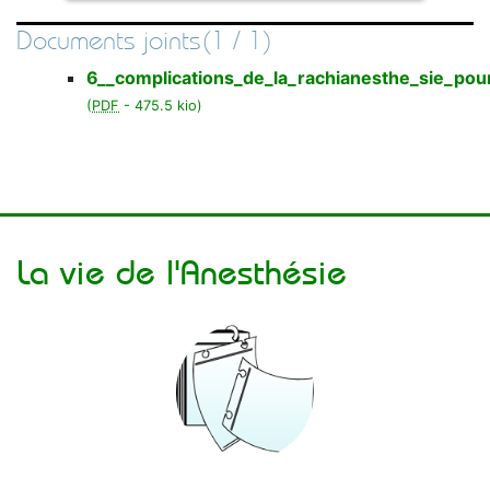
Documents joints(1 / 1)
Loading PDF 100% ...
6__complications_de_la_rachianesthe_sie_po
(
PDF
-
475.5 kio
)
La vie de l'Anesthésie