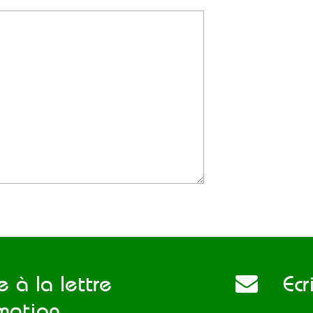
 à la lettre
Ecri
rmation