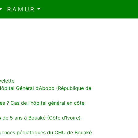
R.A.M.U.R
clette
l’Hôpital Général d’Abobo (République de
s ? Cas de l’hôpital général en côte
s de 5 ans à Bouaké (Côte d’Ivoire)
 urgences pédiatriques du CHU de Bouaké