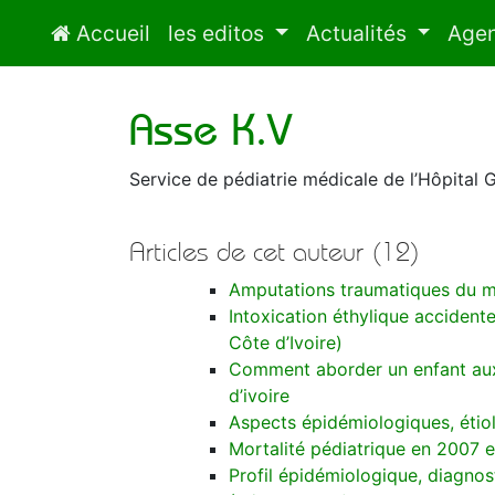
Auteur de la RAMUR
Accueil
les editos
Actualités
Age
Asse K.V
Service de pédiatrie médicale de l’Hôpital 
Articles de cet auteur (12)
Amputations traumatiques du me
Intoxication éthylique accidente
Côte d’Ivoire)
Comment aborder un enfant aux u
d’ivoire
Aspects épidémiologiques, étiol
Mortalité pédiatrique en 2007 e
Profil épidémiologique, diagno