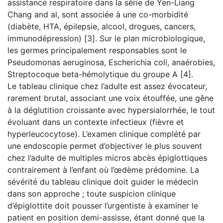
assistance respiratoire dans la série de Yen-Liang
Chang and al, sont associée à une co-morbidité
(diabète, HTA, épilepsie, alcool, drogues, cancers,
immunodépression) [3]. Sur le plan microbiologique,
les germes principalement responsables sont le
Pseudomonas aeruginosa, Escherichia coli, anaérobies,
Streptocoque beta-hémolytique du groupe A [4].
Le tableau clinique chez l’adulte est assez évocateur,
rarement brutal, associant une voix étouffée, une gêne
à la déglutition croissante avec hypersialorrhée, le tout
évoluant dans un contexte infectieux (fièvre et
hyperleucocytose). L’examen clinique complété par
une endoscopie permet d’objectiver le plus souvent
chez l’adulte de multiples micros abcès épiglottiques
contrairement à l’enfant où l’œdème prédomine. La
sévérité du tableau clinique doit guider le médecin
dans son approche ; toute suspicion clinique
d’épiglottite doit pousser l’urgentiste à examiner le
patient en position demi-assisse, étant donné que la