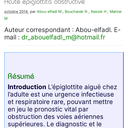
Acute epiglottitis obstructive
octobre 2014
, par
Abou-elfadl M
,
Bouchareb N
,
Nassik H
,
Mahtar
M
Auteur correspondant : Abou-elfadl. E-
mail :
dr_abouelfadl_m
@
hotmail.fr
Résumé
Introduction
L’épiglottite aiguë chez
l’adulte est une urgence infectieuse
et respiratoire rare, pouvant mettre
en jeu le pronostic vital par
obstruction des voies aériennes
supérieures. Le diagnostic et le