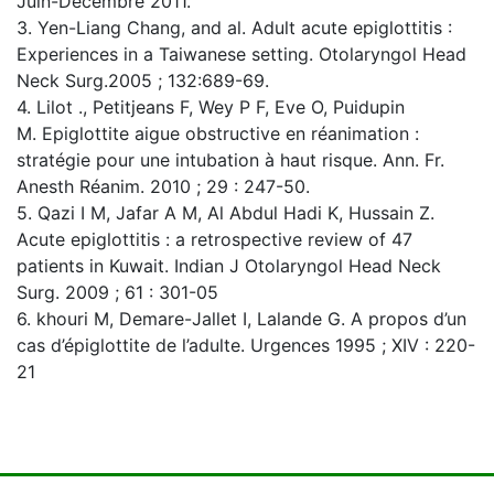
Juin-Décembre 2011.
3. Yen-Liang Chang, and al. Adult acute epiglottitis :
Experiences in a Taiwanese setting. Otolaryngol Head
Neck Surg.2005 ; 132:689-69.
4. Lilot ., Petitjeans F, Wey P F, Eve O, Puidupin
M. Epiglottite aigue obstructive en réanimation :
stratégie pour une intubation à haut risque. Ann. Fr.
Anesth Réanim. 2010 ; 29 : 247-50.
5. Qazi I M, Jafar A M, Al Abdul Hadi K, Hussain Z.
Acute epiglottitis : a retrospective review of 47
patients in Kuwait. Indian J Otolaryngol Head Neck
Surg. 2009 ; 61 : 301-05
6. khouri M, Demare-Jallet I, Lalande G. A propos d’un
cas d’épiglottite de l’adulte. Urgences 1995 ; XIV : 220-
21