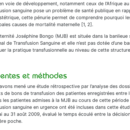
en voie de développement, notamment ceux de l’Afrique au s
fusion sanguine pose un problème de santé publique en rapp
stétrique, cette pénurie permet de comprendre pourquoi les
pales causes de mortalité maternelle [1, 2].
ternité Joséphine Bongo (MJB) est située dans la banlieue s
al de Transfusion Sanguine et elle n’est pas dotée d’une ba
uer la pratique transfusionnelle au niveau de cette structur
ientes et méthodes
avons mené une étude rétrospective par l’analyse des dossie
s de bons de transfusion des patientes enregistrées entre le
s les patientes admises à la MJB au cours de cette période 
fusion sanguine en urgence ont été incluses dans cette étu
i au 31 août 2009, évalué le temps écoulé entre la décision 
ère poche.