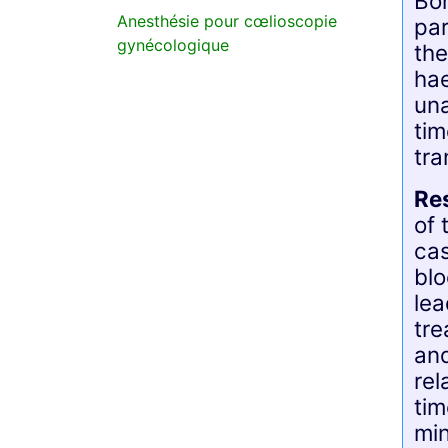
Bon
Anesthésie pour cœlioscopie
par
gynécologique
the
hae
una
tim
tra
Re
of 
cas
bl
lea
tre
and
rel
tim
min