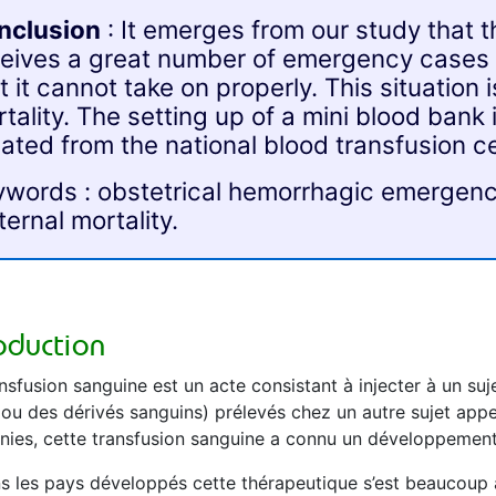
nclusion
: It emerges from our study that 
eives a great number of emergency cases r
t it cannot take on properly. This situation 
tality. The setting up of a mini blood bank 
lated from the national blood transfusion c
words : obstetrical hemorrhagic emergenci
ernal mortality.
roduction
nsfusion sanguine est un acte consistant à injecter à un suje
(ou des dérivés sanguins) prélevés chez un autre sujet app
nies, cette transfusion sanguine a connu un développement 
s les pays développés cette thérapeutique s’est beaucoup a