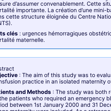
ure d’assumer convenablement. Cette situ
talité importante. La création d’une mini
s cette structure éloignée du Centre Nati
NTS).
ts clés
: urgences hémorragiques obstétric
talité maternelle.
stract
jective
: The aim of this study was to eva
nsfusion practice in an isolated maternity of
tients and Methods
: The study was both r
 the patients who required an emergency bl
riod between 1st January 2000 and 31 Dec