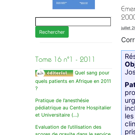
Emer
2000
juillet 
Rechercher
Cor
Ré
Tome 16 n°1 - 2011
Obj
Jo
Quel sang pour
quels patients en Afrique en 2011
Pa
?
pro
urg
Pratique de l’anesthésie
inc
pédiatrique au Centre Hospitalier
les
et Universitaire (…)
cli
Evaluation de l’utilisation des
pri
scores de gravite dans le service