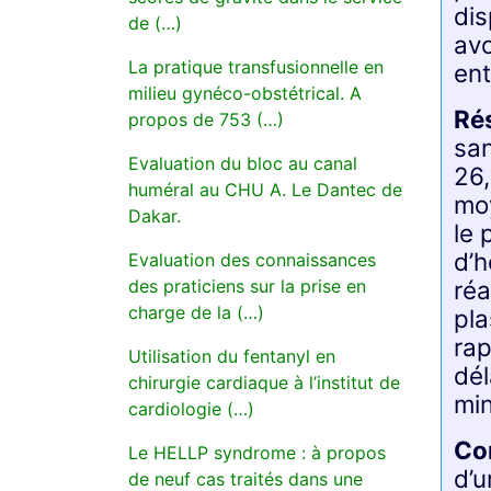
dis
de (…)
avo
La pratique transfusionnelle en
ent
milieu gynéco-obstétrical. A
Ré
propos de 753 (…)
san
Evaluation du bloc au canal
26,
huméral au CHU A. Le Dantec de
moy
Dakar.
le 
d’h
Evaluation des connaissances
réa
des praticiens sur la prise en
charge de la (…)
pla
rap
Utilisation du fentanyl en
dél
chirurgie cardiaque à l’institut de
min
cardiologie (…)
Co
Le HELLP syndrome : à propos
d’u
de neuf cas traités dans une