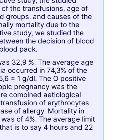
tive study, the studied
of the transfusions, age of
ood groups, and causes of the
lly mortality due to the
tive study, we studied the
 between the decision of blood
 blood pack.
 was 32,9 %. The average age
ia occurred in 74,3% of the
6 ± 1 g/dl. The O positive
opic pregnancy was the
re combined aetiological
 transfusion of erythrocytes
se of allergy. Mortality in
s was of 4%. The average limit
that is to say 4 hours and 22