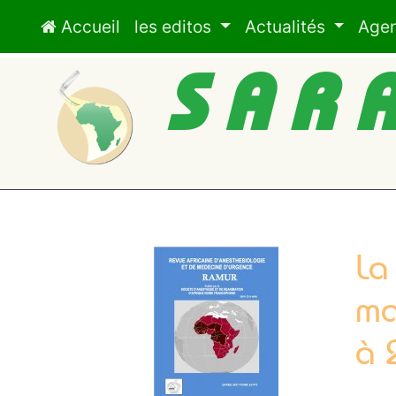
Accueil
les editos
Actualités
Age
SAR
La
ma
à 