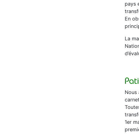
pays 
trans
En ob
princi
La ma
Nation
d’éval
Pat
Nous 
carnet
Toute
trans
1er ma
premi