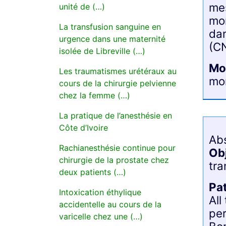
mes
unité de (…)
mor
La transfusion sanguine en
dan
urgence dans une maternité
(C
isolée de Libreville (…)
Mo
Les traumatismes urétéraux au
mor
cours de la chirurgie pelvienne
chez la femme (…)
La pratique de l’anesthésie en
Côte d’Ivoire
Ab
Rachianesthésie continue pour
Ob
chirurgie de la prostate chez
tra
deux patients (…)
Pa
Intoxication éthylique
All
accidentelle au cours de la
pe
varicelle chez une (…)