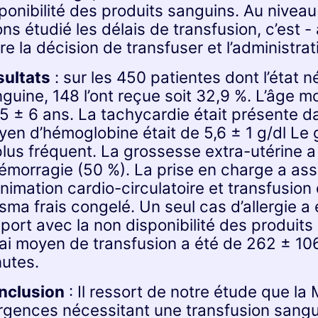
ponibilité des produits sanguins. Au niveau
ns étudié les délais de transfusion, c’est -
re la décision de transfuser et l’administra
sultats
: sur les 450 patientes dont l’état n
guine, 148 l’ont reçue soit 32,9 %. L’âge m
5 ± 6 ans. La tachycardie était présente d
en d’hémoglobine était de 5,6 ± 1 g/dl Le 
plus fréquent. La grossesse extra-utérine a
émorragie (50 %). La prise en charge a ass
nimation cardio-circulatoire et transfusion
sma frais congelé. Un seul cas d’allergie a 
port avec la non disponibilité des produits
ai moyen de transfusion a été de 262 ± 106
utes.
nclusion
: Il ressort de notre étude que l
rgences nécessitant une transfusion sangui