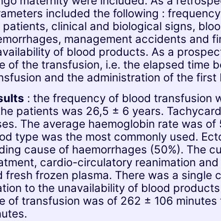
go maternity were included. As a retrospec
ameters included the following : frequency 
 patients, clinical and biological signs, bl
morrhages, management accidents and fina
vailability of blood products. As a prospec
e of the transfusion, i.e. the elapsed time
nsfusion and the administration of the first
sults
: the frequency of blood transfusion
the patients was 26,5 ± 6 years. Tachycard
es. The average haemoglobin rate was of 5,
ood type was the most commonly used. Ect
ding cause of haemorrhages (50%). The cu
atment, cardio-circulatory reanimation and
 fresh frozen plasma. There was a single ca
ation to the unavailability of blood product
e of transfusion was of 262 ± 106 minutes 
utes.