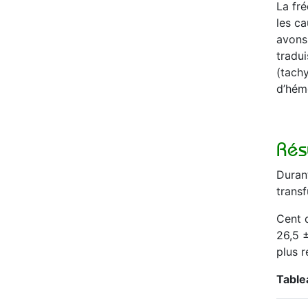
La fré
les ca
avons 
tradui
(tachy
d’hém
Rés
Duran
transf
Cent q
26,5 ±
plus 
Tablea