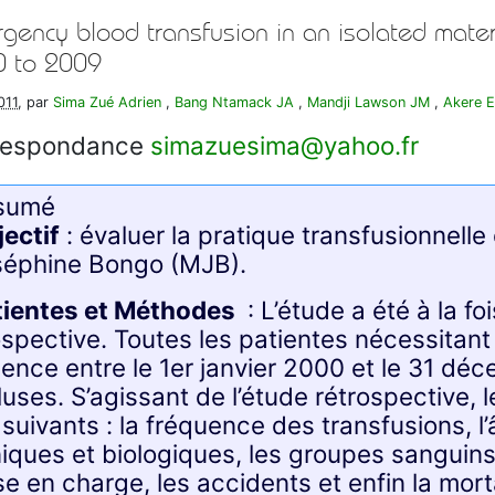
gency blood transfusion in an isolated mater
 to 2009
2011
, par
Sima Zué Adrien
,
Bang Ntamack JA
,
Mandji Lawson JM
,
Akere E
respondance
simazuesima
@
yahoo.fr
sumé
ectif
: évaluer la pratique transfusionnelle
séphine Bongo (MJB).
tientes et Méthodes
: L’étude a été à la fo
spective. Toutes les patientes nécessitant
ence entre le 1er janvier 2000 et le 31 dé
luses. S’agissant de l’étude rétrospective,
 suivants : la fréquence des transfusions, l
niques et biologiques, les groupes sanguins
se en charge, les accidents et enfin la mort