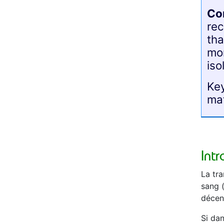
Co
rec
tha
mor
iso
Key
mat
Int
La tra
sang 
décen
Si dan