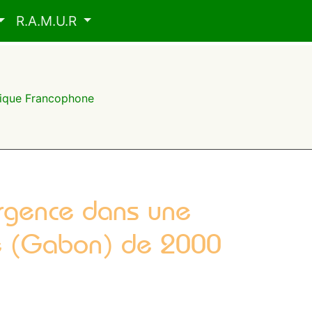
R.A.M.U.R
frique Francophone
urgence dans une
lle (Gabon) de 2000