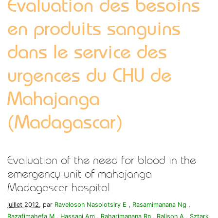
Evaluation des besoins
en produits sanguins
dans le service des
urgences du CHU de
Mahajanga
(Madagascar)
Evaluation of the need for blood in the
emergency unit of mahajanga
Madagascar hospital
juillet 2012
, par
Raveloson Nasolotsiry E
,
Rasamimanana Ng
,
Razafimahefa M
,
Hassani Am
,
Raharimanana Rn
,
Ralison A
,
Sztark