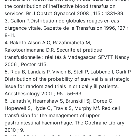
the contribution of ineffective blood transfusion
services. Br J Obstet Gynaecol 2008 ; 115 : 1331-39.
3. Gallon P.Distribution de globules rouges en cas
d’urgence vitale. Gazette de la Transfusion 1996, 127 :
8-11.
4. Rakoto Alson A.O, Razafimahefa M,
Rakotoarimanana D.R. Sécurité et pratique
transfusionnelle : réalités à Madagascar. SFVTT Nancy
2006 ; Poster cl15.
5. Riou B, Landais P, Vivien B, Stell P, Labbene I, Carli P
Distribution of the probability of survival is a strategic
issue for randomized trials in critically ill patients.
Anesthesiology 2001 ; 95 : 56-63.
6. Jairath V, Hearnshaw S, Brunskill Sj, Doree C,
Hopewell S, Hyde C, Travis S, Murphy Mf. Red cell
transfusion for the management of upper
gastrointestinal haemorrhage. The Cochrane Library
2010 ; 9.