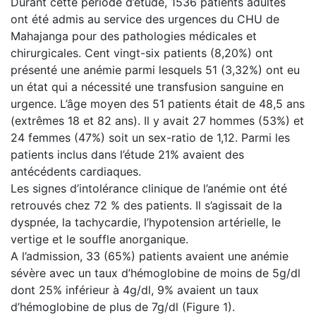
Durant cette période d’étude, 1536 patients adultes
ont été admis au service des urgences du CHU de
Mahajanga pour des pathologies médicales et
chirurgicales. Cent vingt-six patients (8,20%) ont
présenté une anémie parmi lesquels 51 (3,32%) ont eu
un état qui a nécessité une transfusion sanguine en
urgence. L’âge moyen des 51 patients était de 48,5 ans
(extrêmes 18 et 82 ans). Il y avait 27 hommes (53%) et
24 femmes (47%) soit un sex-ratio de 1,12. Parmi les
patients inclus dans l’étude 21% avaient des
antécédents cardiaques.
Les signes d’intolérance clinique de l’anémie ont été
retrouvés chez 72 % des patients. Il s’agissait de la
dyspnée, la tachycardie, l’hypotension artérielle, le
vertige et le souffle anorganique.
A l’admission, 33 (65%) patients avaient une anémie
sévère avec un taux d’hémoglobine de moins de 5g/dl
dont 25% inférieur à 4g/dl, 9% avaient un taux
d’hémoglobine de plus de 7g/dl (Figure 1).