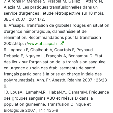
7. Alfonsi P, Mendes S, Pisapia M, Galiez F, Attard N,
Alazia M. Les pratiques transfusionnelles dans un
service d’urgences : étude rétrospective sur 18 mois.
JEUR 2007 ; 20 : 172.
8. Afssaps. Transfusion de globules rouges en situation
d’urgence hémorragique, d’anesthésie et de
réanimation. Recommandations pour la transfusion
2002.http: //
www.afssaps.fr
9. Lagneau F, Chalhoub V, Courtois F, Peynaud-
Debayle E, Nguyen L, François A, Benhamou D. Etat
des lieux sur l’organisation de la transfusion sanguine
en urgence au sein des établissements de santé
français participant à la prise en charge initiale des
polytraumatisés. Ann. Fr. Anesth. Réanim 2007 ; 26:23-
9.
10. LouaA., LamahM.R., HabaN.Y., CamaraM. Fréquence
des groupes sanguins ABO et rhésus D dans la
population guinéenne. Transfusion Clinique et
Biologique 2007 ; 14 : 435-9