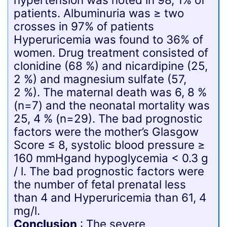
patients. Albuminuria was ≥ two
crosses in 97% of patients
Hyperuricemia was found to 36% of
women. Drug treatment consisted of
clonidine (68 %) and nicardipine (25,
2 %) and magnesium sulfate (57,
2 %). The maternal death was 6, 8 %
(n=7) and the neonatal mortality was
25, 4 % (n=29). The bad prognostic
factors were the mother’s Glasgow
Score ≤ 8, systolic blood pressure ≥
160 mmHgand hypoglycemia < 0.3 g
/ l. The bad prognostic factors were
the number of fetal prenatal less
than 4 and Hyperuricemia than 61, 4
mg/l.
Conclusion
: The severe