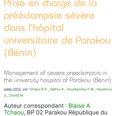
Prise en charge de la
prééclampsie sévère
dans l’hôpital
universitaire de Parakou
(Bénin)
Management of severe preeclampsia in
the university hospital of Parakou (Benin)
juillet 2012
, par
Tchaou B A
,
Salifou K
,
Hounkponou F M
,
Hountovo
S
,
Chobli M
Auteur correspondant :
Blaise A
Tchaou
, BP 02 Parakou République du